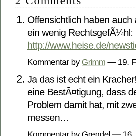
2 Comments
Offensichtlich haben auch
ein wenig RechtsgefÃ¼hl:
http://www.heise.de/news
Kommentar by
Grimm
— 19. F
Ja das ist echt ein Krache
eine BestÃ¤tigung, dass de
Problem damit hat, mit zw
messen…
Kommentar by Grendel — 16.