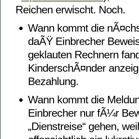
Reichen erwischt. Noch.
Wann kommt die nÃ¤chs
daÃŸ Einbrecher Beweism
geklauten Rechnern fan
KinderschÃ¤nder anzeig
Bezahlung.
Wann kommt die Meldu
Einbrecher nur fÃ¼r Be
„Dienstreise“ gehen, weil